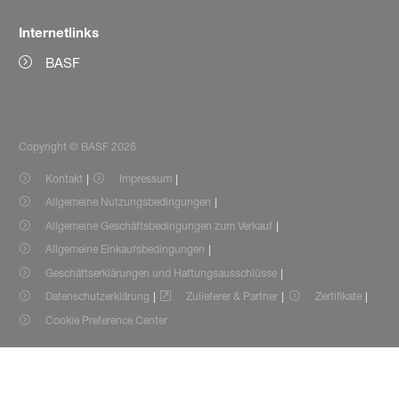
Internetlinks
BASF
Copyright © BASF 2026
Kontakt
Impressum
Allgemeine Nutzungsbedingungen
Allgemeine Geschäftsbedingungen zum Verkauf
Allgemeine Einkaufsbedingungen
Geschäftserklärungen und Haftungsausschlüsse
Datenschutzerklärung
Zulieferer & Partner
Zertifikate
Cookie Preference Center