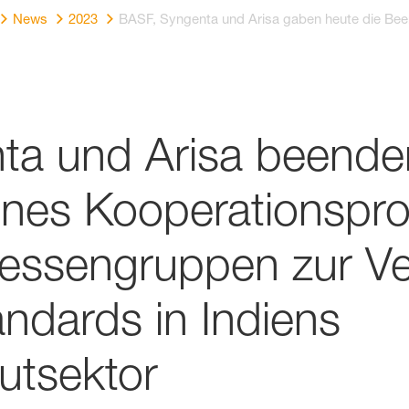
News
2023
BASF, Syngenta und Arisa gaben heute die Bee
ta und Arisa beenden
ines Kooperationspro
ressengruppen zur V
andards in Indiens
tsektor