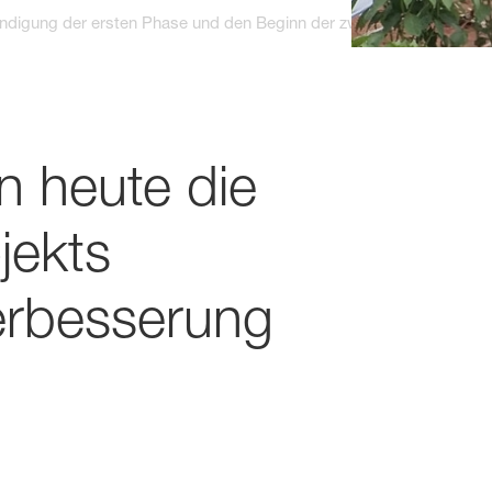
ndigung der ersten Phase und den Beginn der zweiten Phase eines
 heute die
jekts
erbesserung