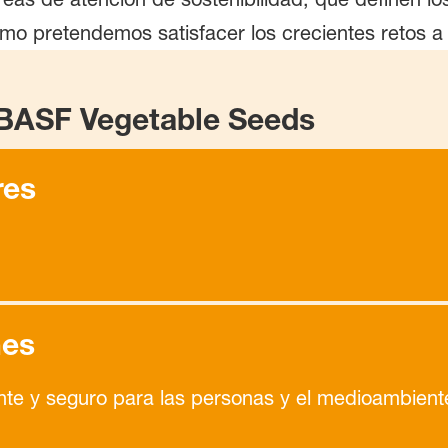
o pretendemos satisfacer los crecientes retos a l
 BASF Vegetable Seeds
res
nes
te y seguro para las personas y el medioambient