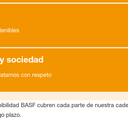
tenibles
y sociedad
tratamos con respeto
bilidad BASF cubren cada parte de nuestra cade
go plazo.