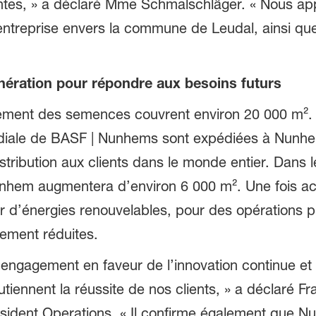
antes, » a déclaré Mme Schmalschläger. « Nous a
ntreprise envers la commune de Leudal, ainsi que 
énération pour répondre aux besoins futurs
raitement des semences couvrent environ 20 000 m²
iale de BASF | Nunhems sont expédiées à Nunhem 
stribution aux clients dans le monde entier. Dans 
unhem augmentera d’environ 6 000 m². Une fois ach
r d’énergies renouvelables, pour des opérations pl
tement réduites.
e engagement en faveur de l’innovation continue et
utiennent la réussite de nos clients, » a déclaré 
ident Operations. « Il confirme également que N