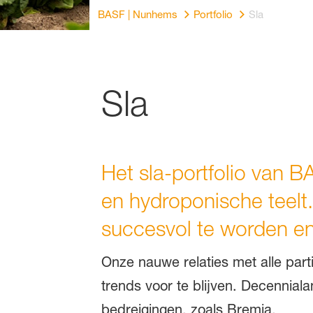
BASF | Nunhems
Portfolio
Sla
Sla
Het sla-portfolio van B
en hydroponische teelt.
succesvol te worden en 
Onze nauwe relaties met alle parti
trends voor te blijven. Decennial
bedreigingen, zoals Bremia.