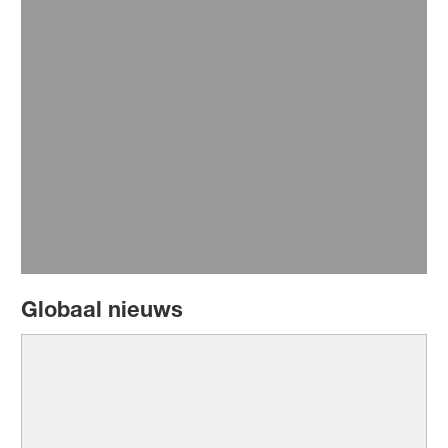
17 februari 2023
Nunhems Maas Cleanup
Lees meer
Globaal nieuws