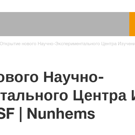
Открытие нового Научно-Экспериментального Центра Изучени
ового Научно-
тального Центра 
SF | Nunhems