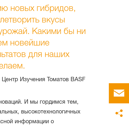
ию новых гибридов,
летворить вкусы
урожай. Какими бы ни
уем новейшие
льтатов для наших
делаем.
Центр Изучения Томатов BASF
оваций. И мы гордимся тем,
альных, высокотехнологичных
ксной информации о