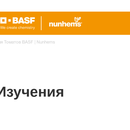
я Томатов BASF | Nunhems
Изучения