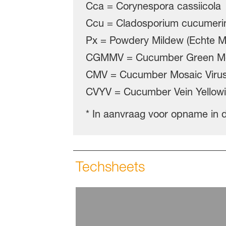
Cca = Corynespora cassiicola
Ccu = Cladosporium cucumer
Px = Powdery Mildew (Echte M
CGMMV = Cucumber Green Mot
CMV = Cucumber Mosaic Virus 
CVYV = Cucumber Vein Yellowi
* In aanvraag voor opname in 
Techsheets