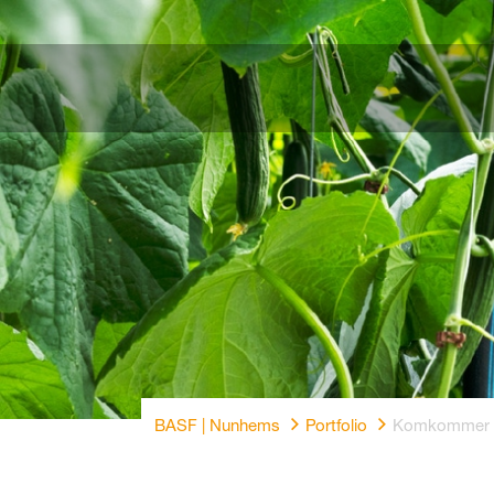
BASF | Nunhems
Portfolio
Komkommer