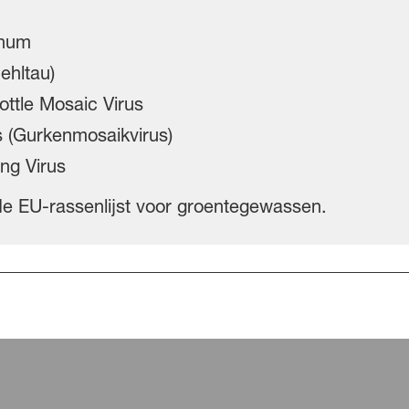
inum
ehltau)
tle Mosaic Virus
(Gurkenmosaikvirus)
ng Virus
de EU-rassenlijst voor groentegewassen.