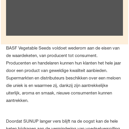
naar goudkleurig wanneer het optimale oogstmoment is
bereikt
BASF Vegetable Seeds voldoet wederom aan de eisen van
de waardeketen, van producent tot consument.
Producenten en handelaren kunnen hun klanten het hele jaar
door een product van geweldige kwaliteit aanbieden.
Supermarkten en distributeurs beschikken over een meloen
die uniek is en waarmee zij, dankzij zijn aantrekkelijke
uiterlijk, aroma en smaak, nieuwe consumenten kunnen
aantrekken.
Doordat SUNUP langer vers blijft na de oogst kan de hele
keten bijdragen aan de vermindering van voedselverspilling,