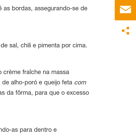
té as bordas, assegurando-se de
de sal, chili e pimenta por cima.
 o crème fraîche na massa
de alho-poró e queijo feta
com
as da fôrma, para que o excesso
ndo-as para dentro e