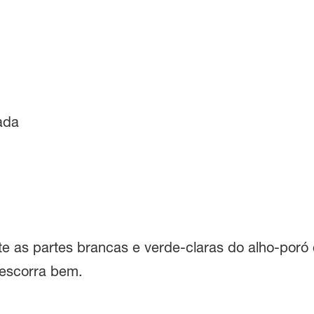
hada
te as partes brancas e verde-claras do alho-po
 escorra bem.