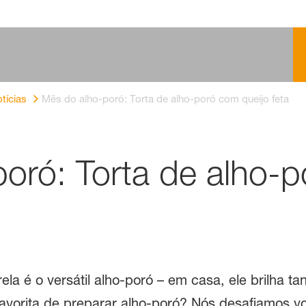
tícias
Mês do alho-poró: Torta de alho-poró com queijo feta
oró: Torta de alho-
rela é o versátil alho-poró – em casa, ele brilha
favorita de preparar alho-poró? Nós desafiamos v