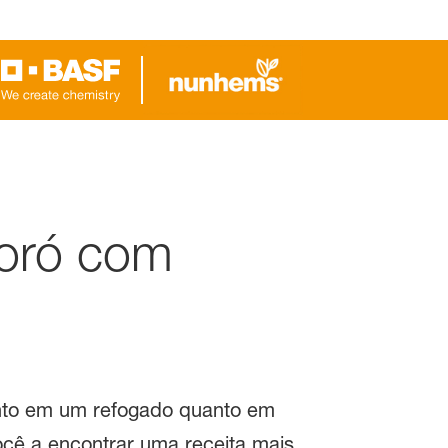
poró com
 tanto em um refogado quanto em
ocê a encontrar uma receita mais