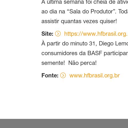
A última semana foi cheia de ati
ao dia na “Sala do Produtor”. Toda
assistir quantas vezes quiser!
Site:
https://www.hfbrasil.or
À partir do minuto 31, Diego Lem
consumidores da BASF particip
semente! Não perca!
Fonte:
www.hfbrasil.org.br