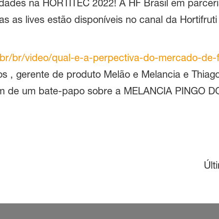
vidades na HORTITEC 2022! A HF Brasil em parceri
s as lives estão disponíveis no canal da Hortifrut
g.br/br/video/qual-e-a-perpectiva-do-mercado-de-
os , gerente de produto Melão e Melancia e Thiago
am de um bate-papo sobre a MELANCIA PINGO DOC
Últ