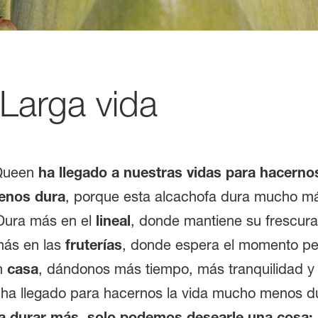
Larga vida
Queen
ha llegado a nuestras vidas para hacernos
enos dura
, porque esta alcachofa dura mucho m
Dura más en el
lineal
, donde mantiene su frescura
más en las
fruterías
, donde espera el momento pe
n
casa
, dándonos más tiempo, más tranquilidad y
a, ha llegado para hacernos la vida mucho menos 
a durar más, solo podemos desearle una cosa: l