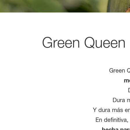
Green Queen 
Green 
m
Dura 
Y dura más e
En definitiv
hecha par