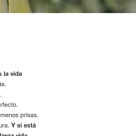
 la vida
ás.
.
rfecto.
 menos prisas.
dura.
Y si está
arga vida.