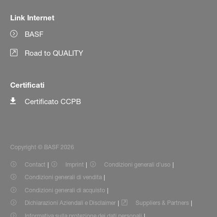
Link Internet
BASF
Road to QUALITY
Certificati
Certificato CCPB
Copyright © BASF 2026
Contact
Imprint
Condizioni generali d'uso
Condizioni generali di vendita
Condizioni generali di acquisto
Dichiarazioni Aziendali e Disclaimer
Suppliers & Partners
Informativa sulla protezione dei dati personali