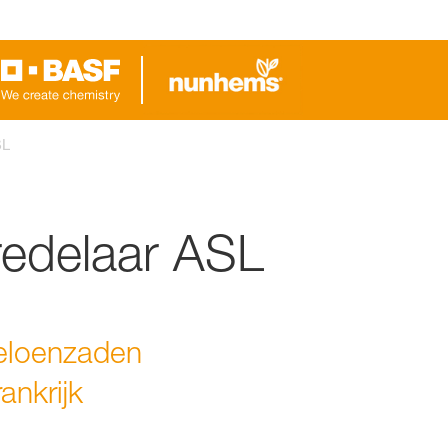
SL
redelaar ASL
meloenzaden
ankrijk