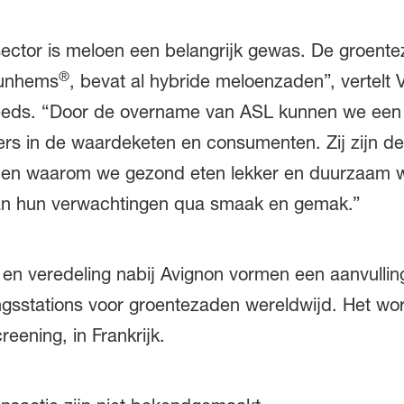
ctor is meloen een belangrijk gewas. De groente
®
Nunhems
, bevat al hybride meloenzaden”, vertelt 
eds. “Door de overname van ASL kunnen we een ze
s in de waardeketen en consumenten. Zij zijn de ui
reden waarom we gezond eten lekker en duurzaam w
an hun verwachtingen qua smaak en gemak.”
e en veredeling nabij Avignon vormen een aanvulli
ngsstations voor groentezaden wereldwijd. Het wor
reening, in Frankrijk.