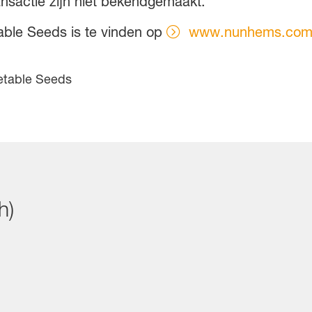
ansactie zijn niet bekendgemaakt.
able Seeds is te vinden op
www.nunhems.co
etable Seeds
h)