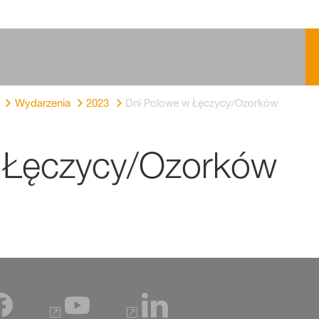
Wydarzenia
2023
Dni Polowe w Łęczycy/Ozorków
 Łęczycy/Ozorków