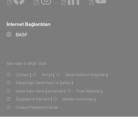
İnternet Bağlantıları
BASF
Telif hakkı © BASF 2026
Contact
Künye
Genel Kullanım Koşulları
Satışla İlgili Genel Kayıt ve Şartlar
Genel Satın Alma Şartnamesi
Ticari Beyanlar
Suppliers & Partners
Verilerin korunması
Cookie Preference Center