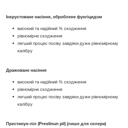
Інкрустоване насіння, оброблене фунгіцидом
високий та надійний % сходження
рівномірне сходження
легший процес посіву завдяки дуже рівномірному
калібру
Дражоване насіння
високий та надійний % сходження
рівномірне сходження
легший процес посіву завдяки дуже рівномірному
калібру
Престинун-піл (Prestinun pil) (лише для селери)