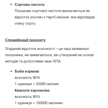
Сортова чистота
Показник сортової чистоти визначається як
відсоток рослин з партії насіння, яка відповідає
опису сорту.
Специфікації продукту
Згаданий відсоток всхожості – це наші мінімальні
показники, які вимагаються, він утворений на основі
методів та допустимих меж ISTA.
Боби кормові
всхожість 85%
1 одиниця = 25000 насінин
Квасоля карликова
всхожість 85%
1 одиниця = 100000 насіннин