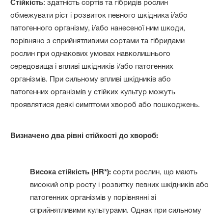
Стійкість
: здатність сортів та гібридів рослин
обмежувати ріст і розвиток певного шкідника і/або
патогенного організму, і/або нанесеної ним шкоди,
порівняно з сприйнятливими сортами та гібридами
рослин при однакових умовах навколишнього
середовища і впливі шкідників і/або патогенних
організмів. При сильному впливі шкідників або
патогенних організмів у стійких культур можуть
проявлятися деякі симптоми хвороб або пошкоджень.
Визначено два рівні стійкості до хвороб:
Висока стійкість (HR*):
сорти рослин, що мають
високий опір росту і розвитку певних шкідників або
патогенних організмів у порівнянні зі
сприйнятливими культурами. Однак при сильному