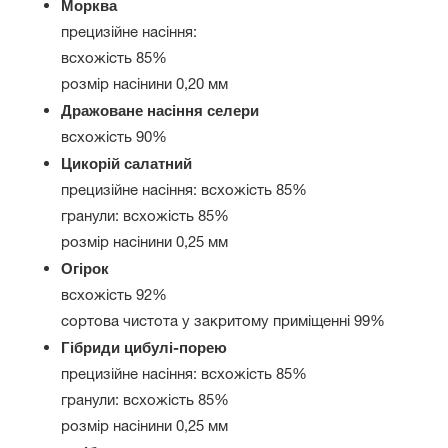
Морква
прецизійне насіння:
всхожість 85%
розмір насінини 0,20 мм
Дражоване насіння селери
всхожість 90%
Цикорій салатний
прецизійне насіння: всхожість 85%
гранули: всхожість 85%
розмір насінини 0,25 мм
Огірок
всхожість 92%
сортова чистота у закритому приміщенні 99%
Гібриди цибулі-порею
прецизійне насіння: всхожість 85%
гранули: всхожість 85%
розмір насінини 0,25 мм