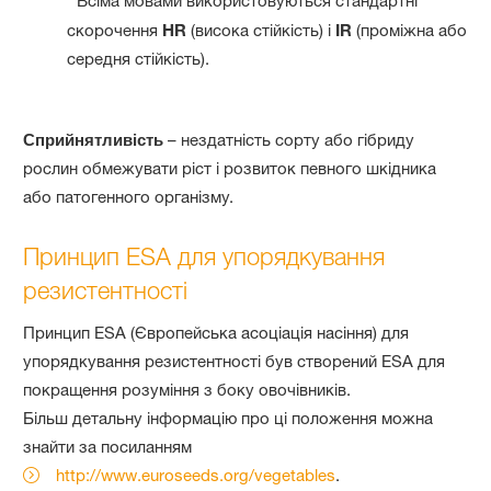
* Всіма мовами використовуються стандартні
скорочення
HR
(висока стійкість) і
IR
(проміжна або
середня стійкість).
Сприйнятливість
– нездатність сорту або гібриду
рослин обмежувати ріст і розвиток певного шкідника
або патогенного організму.
Принцип ESA для упорядкування
резистентності
Принцип ESA (Європейська асоціація насіння) для
упорядкування резистентності був створений ESA для
покращення розуміння з боку овочівників.
Більш детальну інформацію про ці положення можна
знайти за посиланням
http://www.euroseeds.org/vegetables
.