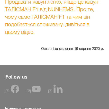
Продавати кавун легко, якщо це кавун
ТАЛІСМАН F1 від NUNHEMS. Про те,
чому саме ТАЛІСМАН F1 та чим він
подобається споживачу, дивіться в
цьому відео.
Останні оновлення
19 серпня 2020 р.
Follow us
Інтернет-посилання