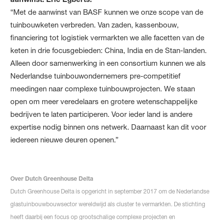
“Met de aanwinst van BASF kunnen we onze scope van de
tuinbouwketen verbreden. Van zaden, kassenbouw,
financiering tot logistiek vermarkten we alle facetten van de
keten in drie focusgebieden: China, India en de Stan-landen.
Alleen door samenwerking in een consortium kunnen we als
Nederlandse tuinbouwondernemers pre-competitief
meedingen naar complexe tuinbouwprojecten. We staan
open om meer veredelaars en grotere wetenschappelijke
bedrijven te laten participeren. Voor ieder land is andere
expertise nodig binnen ons netwerk. Daarnaast kan dit voor
iedereen nieuwe deuren openen.”
Over Dutch Greenhouse Delta
Dutch Greenhouse Delta is opgericht in september 2017 om de Nederlandse
glastuinbouwbouwsector wereldwijd als cluster te vermarkten. De stichting
heeft daarbij een focus op grootschalige complexe projecten en