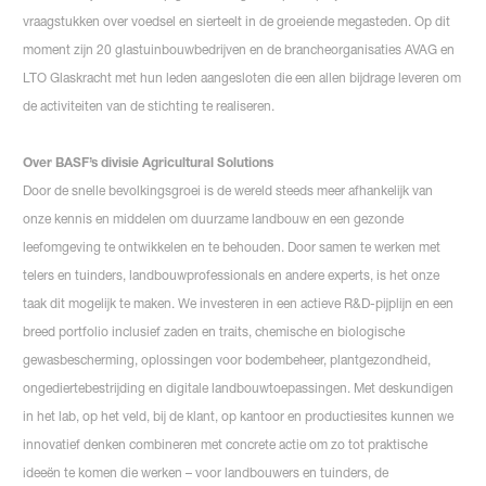
vraagstukken over voedsel en sierteelt in de groeiende megasteden. Op dit
moment zijn 20 glastuinbouwbedrijven en de brancheorganisaties AVAG en
LTO Glaskracht met hun leden aangesloten die een allen bijdrage leveren om
de activiteiten van de stichting te realiseren.
Over BASF’s divisie Agricultural Solutions
Door de snelle bevolkingsgroei is de wereld steeds meer afhankelijk van
onze kennis en middelen om duurzame landbouw en een gezonde
leefomgeving te ontwikkelen en te behouden. Door samen te werken met
telers en tuinders, landbouwprofessionals en andere experts, is het onze
taak dit mogelijk te maken. We investeren in een actieve R&D-pijplijn en een
breed portfolio inclusief zaden en traits, chemische en biologische
gewasbescherming, oplossingen voor bodembeheer, plantgezondheid,
ongediertebestrijding en digitale landbouwtoepassingen. Met deskundigen
in het lab, op het veld, bij de klant, op kantoor en productiesites kunnen we
innovatief denken combineren met concrete actie om zo tot praktische
ideeën te komen die werken – voor landbouwers en tuinders, de