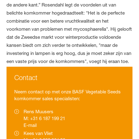
de andere kant.” Rosendahl legt de voordelen uit van
belichte komkommer hogedraadteelt: "Het is de perfecte
combinatie voor een betere vruchtkwaliteit en het
voorkomen van problemen met mycosphaerella". Hij gelooft
dat de Zweedse markt voor winterproductie voldoende
kansen biedt om zich verder te ontwikkelen, "maar de
investering in lampen is erg hoog, dus je moet zeker zijn van
een vaste prijs voor de komkommers", voegt hij eraan toe.
Contact
Neem contact op met onze BASF Vegetable Seeds
komkommer sales specialisten:
Rens Muusers
M: +31 6 187 199 21
E-mail
Kees van Vliet