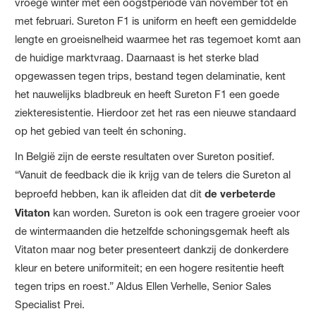
vroege winter met een oogstperiode van november tot en
met februari. Sureton F1 is uniform en heeft een gemiddelde
lengte en groeisnelheid waarmee het ras tegemoet komt aan
de huidige marktvraag. Daarnaast is het sterke blad
opgewassen tegen trips, bestand tegen delaminatie, kent
het nauwelijks bladbreuk en heeft Sureton F1 een goede
ziekteresistentie. Hierdoor zet het ras een nieuwe standaard
op het gebied van teelt én schoning.
In België zijn de eerste resultaten over Sureton positief.
“Vanuit de feedback die ik krijg van de telers die Sureton al
beproefd hebben, kan ik afleiden dat dit
de verbeterde
Vitaton
kan worden. Sureton is ook een tragere groeier voor
de wintermaanden die hetzelfde schoningsgemak heeft als
Vitaton maar nog beter presenteert dankzij de donkerdere
kleur en betere uniformiteit; en een hogere resitentie heeft
tegen trips en roest.” Aldus Ellen Verhelle, Senior Sales
Specialist Prei.