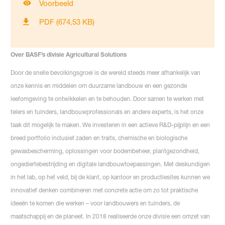
Voorbeeld
PDF (674,53 KB)
Over BASF’s divisie Agricultural Solutions
Door de snelle bevolkingsgroei is de wereld steeds meer afhankelijk van
onze kennis en middelen om duurzame landbouw en een gezonde
leefomgeving te ontwikkelen en te behouden. Door samen te werken met
telers en tuinders, landbouwprofessionals en andere experts, is het onze
taak dit mogelijk te maken. We investeren in een actieve R&D-pijplijn en een
breed portfolio inclusief zaden en traits, chemische en biologische
gewasbescherming, oplossingen voor bodembeheer, plantgezondheid,
ongediertebestrijding en digitale landbouwtoepassingen. Met deskundigen
in het lab, op het veld, bij de klant, op kantoor en productiesites kunnen we
innovatief denken combineren met concrete actie om zo tot praktische
ideeën te komen die werken – voor landbouwers en tuinders, de
maatschappij en de planeet. In 2018 realiseerde onze divisie een omzet van