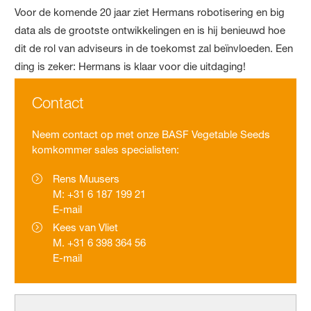
Voor de komende 20 jaar ziet Hermans robotisering en big
data als de grootste ontwikkelingen en is hij benieuwd hoe
dit de rol van adviseurs in de toekomst zal beïnvloeden. Een
ding is zeker: Hermans is klaar voor die uitdaging!
Contact
Neem contact op met onze BASF Vegetable Seeds
komkommer sales specialisten:
Rens Muusers
M: +31 6 187 199 21
E-mail
Kees van Vliet
M. +31 6 398 364 56
E-mail