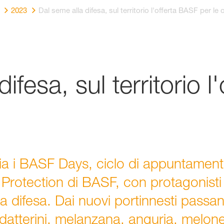
2023
Dal seme alla difesa, sul territorio l'offerta BASF per le o
ifesa, sul territorio 
lia i BASF Days, ciclo di appuntamenti 
rotection di BASF, con protagonisti i
r la difesa. Dai nuovi portinnesti pas
 e datterini, melanzana, anguria, melon