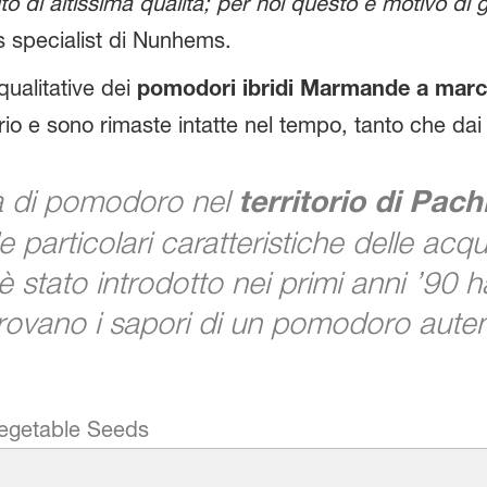
o di altissima qualità; per noi questo è motivo di 
es specialist di Nunhems.
qualitative dei
pomodori ibridi Marmande a marc
rio e sono rimaste intatte nel tempo, tanto che dai s
a di pomodoro nel
territorio di Pach
e particolari caratteristiche delle acqu
stato introdotto nei primi anni ’90 h
trovano i sapori di un pomodoro auten
Vegetable Seeds