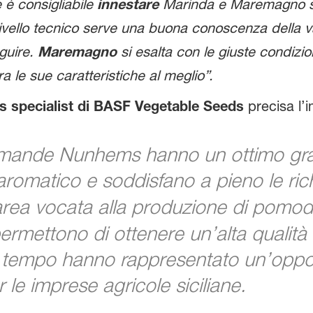
e è consigliabile
innestare
Marinda e Maremagno 
livello tecnico serve una buona conoscenza della var
guire.
Maremagno
si esalta con le giuste condizi
 le sue caratteristiche al meglio”.
es specialist di BASF Vegetable Seeds
precisa l’
mande Nunhems hanno un ottimo gra
aromatico e soddisfano a pieno le ric
ia, area vocata alla produzione di po
ermettono di ottenere un’alta qualità 
 tempo hanno rappresentato un’opportu
le imprese agricole siciliane.